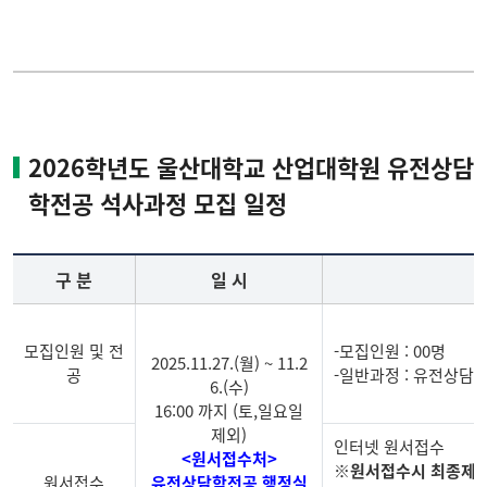
입학/장학안내
장학안내
학사안내
2026학년도 울산대학교 산업대학원 유전상담
게시판
학전공 석사과정 모집 일정
자료실
구 분
일 시
비
관련사이트
모집인원 및 전
-모집인원 : 00명
2025.11.27.(월) ~ 11.2
공
-일반과정 : 유전상담
6.(수)
16:00 까지 (토,일요일
제외)
인터넷 원서접수
<원서접수처>
※원서접수시 최종제출
원서접수
유전상담학전공 행정실