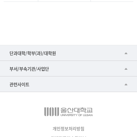
유
전
상
담
학
전
■인문대학
공
단과대학/학부(과)/대학원
석
▷국어국문학부
공동기기센터
사
부서/부속기관/사업단
과
▷영어영문학과
공학교육혁신센터
정
건강가정지원센터
관련사이트
▷일본어·일본학과
모
과학영재교육원
교수협의회
집
▷중국어·중국학과
교무처교직팀
일
구내(경남)은행
▷프랑스어·프랑스학과
정
국어문화원
노동조합
▷스페인·중남미학과
국제교류처
생명윤리위원회
개인정보처리방침
▷역사·문화학과
기초과학연구소