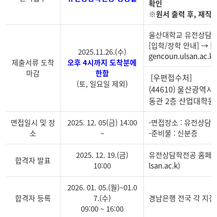
확인
※원서 출력 후, 재직
울산대학교 유전상담
[입학/장학 안내] → [
2025.11.26.(수)
gencoun.ulsan.ac.kr
제출서류 도착
오후 4시까지 도착분에
마감
한함
[우편접수처]
(토, 일요일 제외)
(44610) 울산광역시
동관 2층 산업대학원 (
면접일시 및 장
2025. 12. 05(금) 14:00
-면접장소 : 유전상담
소
~
-준비물 : 신분증
2025. 12. 19.(금)
유전상담학전공 홈페이
합격자 발표
10:00
lsan.ac.k
)
2026. 01. 05.(월)~01.0
합격자 등록
7.(수)
경남은행 전국 각 지점
09:00 ~ 16:00